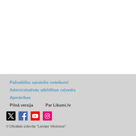
Pašvaldību saistošie noteikumi
Administratīvās atbildības ceļvedis
Apmācības
Pilnā versija
Par Likumi.lv
© Oficiālais izdevējs "Latvijas Vēstnesis"