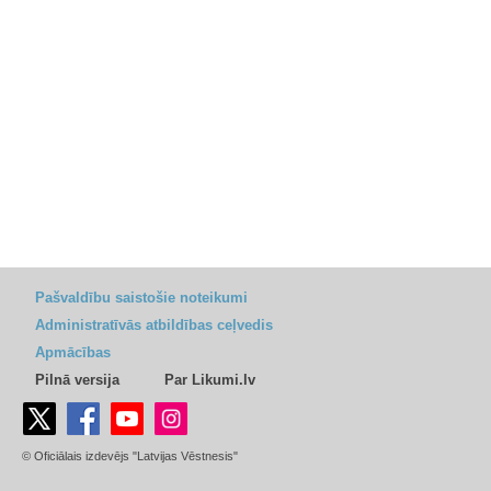
Pašvaldību saistošie noteikumi
Administratīvās atbildības ceļvedis
Apmācības
Pilnā versija
Par Likumi.lv
© Oficiālais izdevējs "Latvijas Vēstnesis"