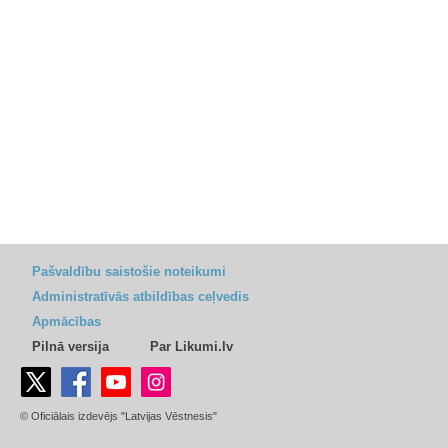
Pašvaldību saistošie noteikumi
Administratīvās atbildības ceļvedis
Apmācības
Pilnā versija
Par Likumi.lv
© Oficiālais izdevējs "Latvijas Vēstnesis"