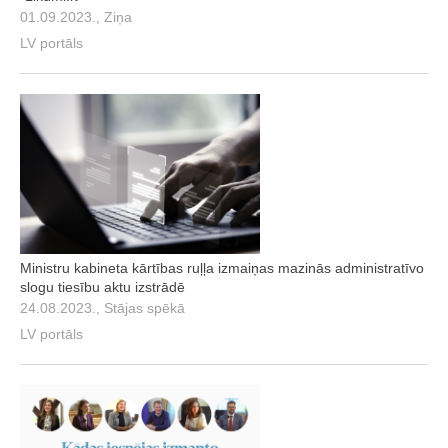
01.09.2023., Ziņa
LV portāls
Ministru kabineta kārtības ruļļa izmaiņas mazinās administratīvo
slogu tiesību aktu izstrādē
24.08.2023., Stājas spēkā
LV portāls