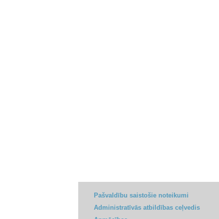
Pašvaldību saistošie noteikumi
Administratīvās atbildības ceļvedis