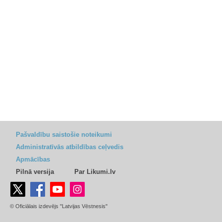
Pašvaldību saistošie noteikumi
Administratīvās atbildības ceļvedis
Apmācības
Pilnā versija
Par Likumi.lv
© Oficiālais izdevējs "Latvijas Vēstnesis"