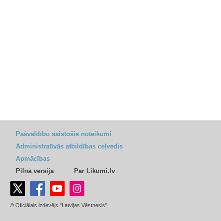
Pašvaldību saistošie noteikumi
Administratīvās atbildības ceļvedis
Apmācības
Pilnā versija
Par Likumi.lv
© Oficiālais izdevējs "Latvijas Vēstnesis"