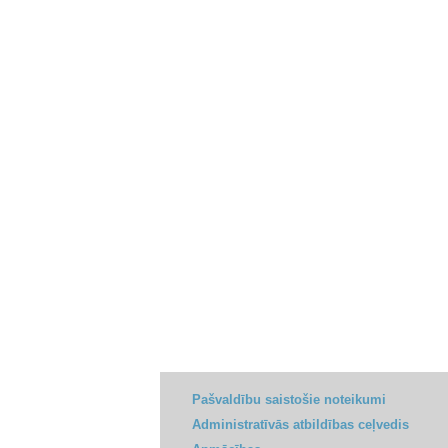
Pašvaldību saistošie noteikumi
Administratīvās atbildības ceļvedis