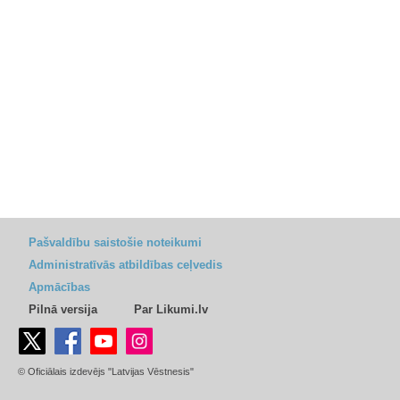
Pašvaldību saistošie noteikumi
Administratīvās atbildības ceļvedis
Apmācības
Pilnā versija
Par Likumi.lv
© Oficiālais izdevējs "Latvijas Vēstnesis"