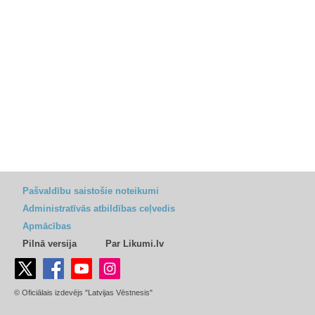
Pašvaldību saistošie noteikumi
Administratīvās atbildības ceļvedis
Apmācības
Pilnā versija
Par Likumi.lv
© Oficiālais izdevējs "Latvijas Vēstnesis"