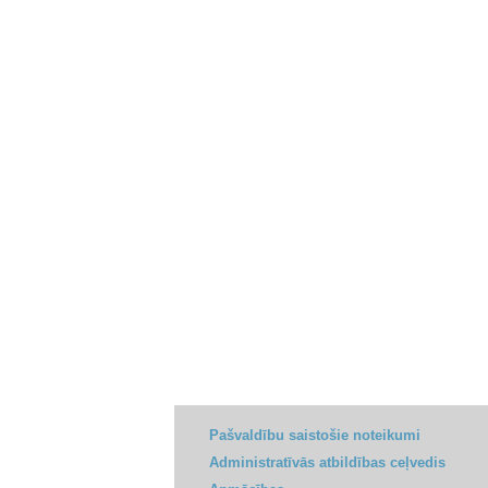
Pašvaldību saistošie noteikumi
Administratīvās atbildības ceļvedis