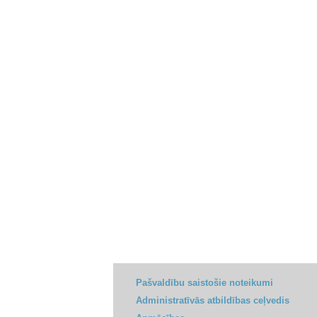
Pašvaldību saistošie noteikumi
Administratīvās atbildības ceļvedis