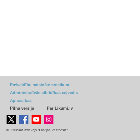
Pašvaldību saistošie noteikumi
Administratīvās atbildības ceļvedis
Apmācības
Pilnā versija
Par Likumi.lv
© Oficiālais izdevējs "Latvijas Vēstnesis"