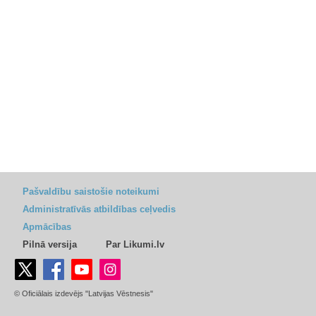
Pašvaldību saistošie noteikumi
Administratīvās atbildības ceļvedis
Apmācības
Pilnā versija
Par Likumi.lv
© Oficiālais izdevējs "Latvijas Vēstnesis"