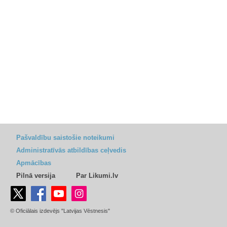
Pašvaldību saistošie noteikumi
Administratīvās atbildības ceļvedis
Apmācības
Pilnā versija
Par Likumi.lv
© Oficiālais izdevējs "Latvijas Vēstnesis"