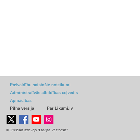
Pašvaldību saistošie noteikumi
Administratīvās atbildības ceļvedis
Apmācības
Pilnā versija
Par Likumi.lv
© Oficiālais izdevējs "Latvijas Vēstnesis"