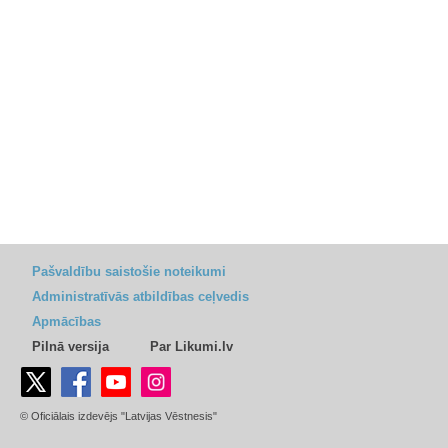
Pašvaldību saistošie noteikumi
Administratīvās atbildības ceļvedis
Apmācības
Pilnā versija
Par Likumi.lv
© Oficiālais izdevējs "Latvijas Vēstnesis"