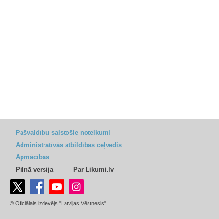
Pašvaldību saistošie noteikumi
Administratīvās atbildības ceļvedis
Apmācības
Pilnā versija
Par Likumi.lv
© Oficiālais izdevējs "Latvijas Vēstnesis"