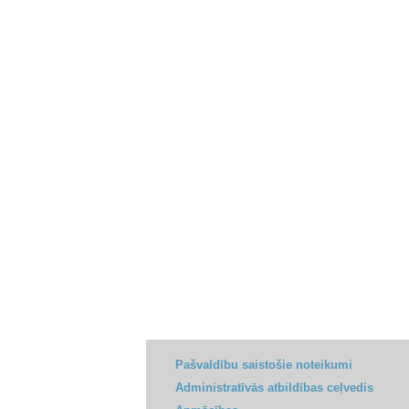
Pašvaldību saistošie noteikumi
Administratīvās atbildības ceļvedis