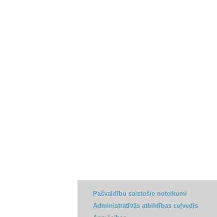
Pašvaldību saistošie noteikumi
Administratīvās atbildības ceļvedis