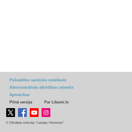
Pašvaldību saistošie noteikumi
Administratīvās atbildības ceļvedis
Apmācības
Pilnā versija
Par Likumi.lv
© Oficiālais izdevējs "Latvijas Vēstnesis"