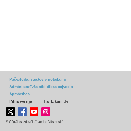
Pašvaldību saistošie noteikumi
Administratīvās atbildības ceļvedis
Apmācības
Pilnā versija
Par Likumi.lv
© Oficiālais izdevējs "Latvijas Vēstnesis"