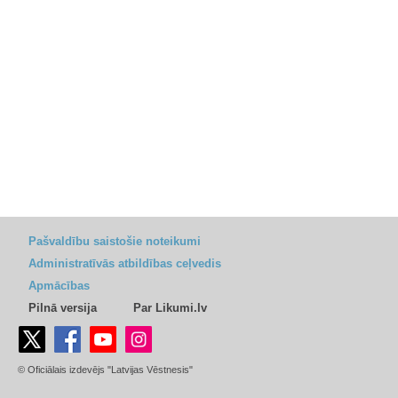
Pašvaldību saistošie noteikumi
Administratīvās atbildības ceļvedis
Apmācības
Pilnā versija
Par Likumi.lv
© Oficiālais izdevējs "Latvijas Vēstnesis"