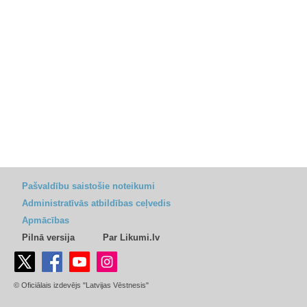
Pašvaldību saistošie noteikumi
Administratīvās atbildības ceļvedis
Apmācības
Pilnā versija
Par Likumi.lv
© Oficiālais izdevējs "Latvijas Vēstnesis"