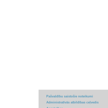
Pašvaldību saistošie noteikumi
Administratīvās atbildības ceļvedis