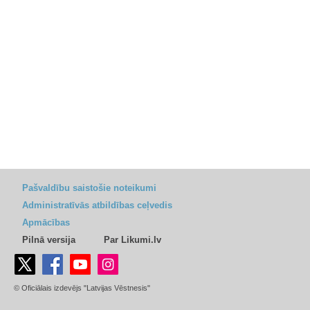
Pašvaldību saistošie noteikumi
Administratīvās atbildības ceļvedis
Apmācības
Pilnā versija
Par Likumi.lv
© Oficiālais izdevējs "Latvijas Vēstnesis"