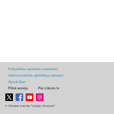
Pašvaldību saistošie noteikumi
Administratīvās atbildības ceļvedis
Apmācības
Pilnā versija
Par Likumi.lv
© Oficiālais izdevējs "Latvijas Vēstnesis"