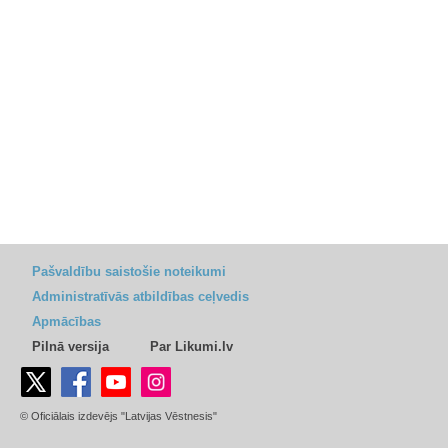
Pašvaldību saistošie noteikumi
Administratīvās atbildības ceļvedis
Apmācības
Pilnā versija
Par Likumi.lv
© Oficiālais izdevējs "Latvijas Vēstnesis"