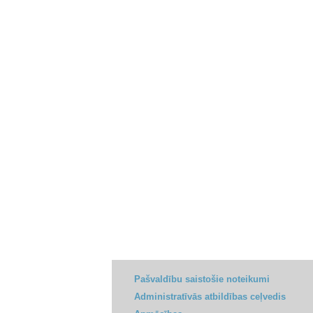
Pašvaldību saistošie noteikumi
Administratīvās atbildības ceļvedis