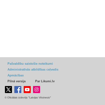
Pašvaldību saistošie noteikumi
Administratīvās atbildības ceļvedis
Apmācības
Pilnā versija
Par Likumi.lv
© Oficiālais izdevējs "Latvijas Vēstnesis"