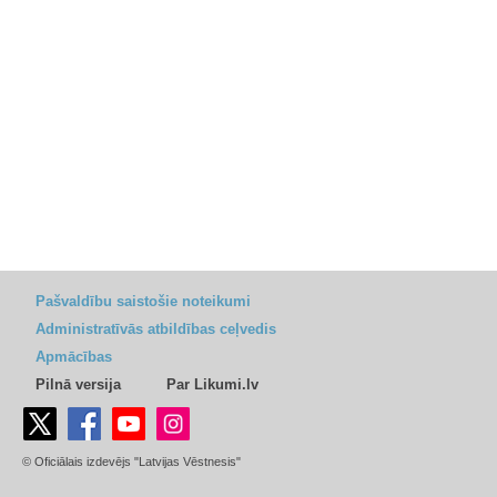
Pašvaldību saistošie noteikumi
Administratīvās atbildības ceļvedis
Apmācības
Pilnā versija
Par Likumi.lv
© Oficiālais izdevējs "Latvijas Vēstnesis"