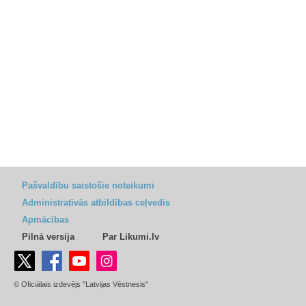
Pašvaldību saistošie noteikumi
Administratīvās atbildības ceļvedis
Apmācības
Pilnā versija
Par Likumi.lv
© Oficiālais izdevējs "Latvijas Vēstnesis"