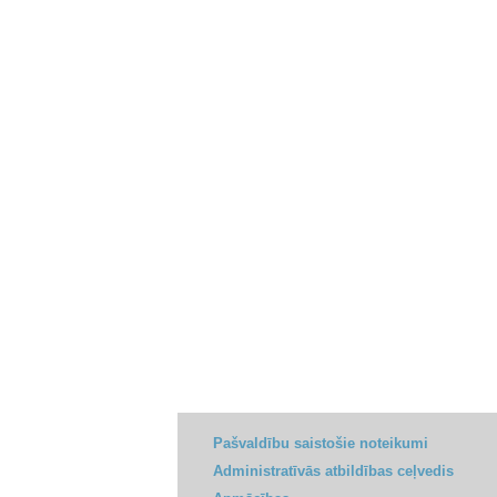
Pašvaldību saistošie noteikumi
Administratīvās atbildības ceļvedis