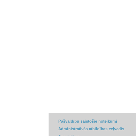
Pašvaldību saistošie noteikumi
Administratīvās atbildības ceļvedis