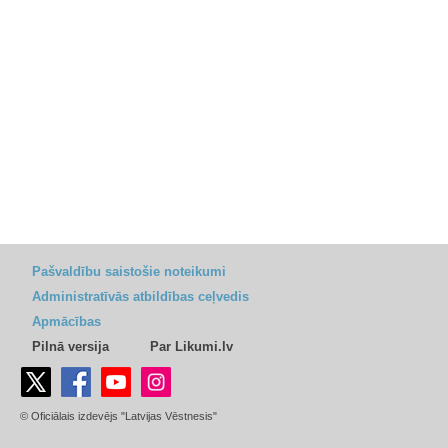
Pašvaldību saistošie noteikumi
Administratīvās atbildības ceļvedis
Apmācības
Pilnā versija
Par Likumi.lv
© Oficiālais izdevējs "Latvijas Vēstnesis"