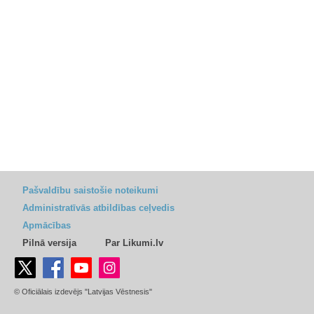
Pašvaldību saistošie noteikumi
Administratīvās atbildības ceļvedis
Apmācības
Pilnā versija
Par Likumi.lv
© Oficiālais izdevējs "Latvijas Vēstnesis"