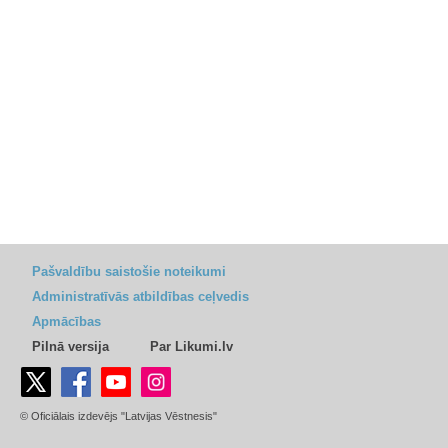
Pašvaldību saistošie noteikumi
Administratīvās atbildības ceļvedis
Apmācības
Pilnā versija
Par Likumi.lv
© Oficiālais izdevējs "Latvijas Vēstnesis"