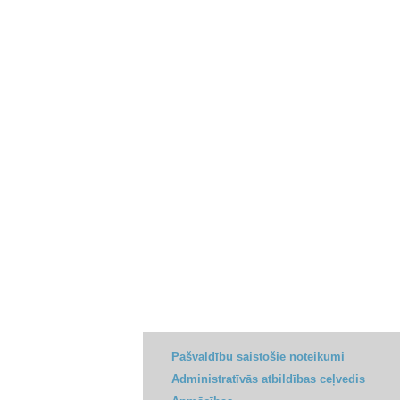
Pašvaldību saistošie noteikumi
Administratīvās atbildības ceļvedis