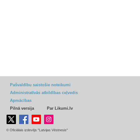
Pašvaldību saistošie noteikumi
Administratīvās atbildības ceļvedis
Apmācības
Pilnā versija
Par Likumi.lv
© Oficiālais izdevējs "Latvijas Vēstnesis"