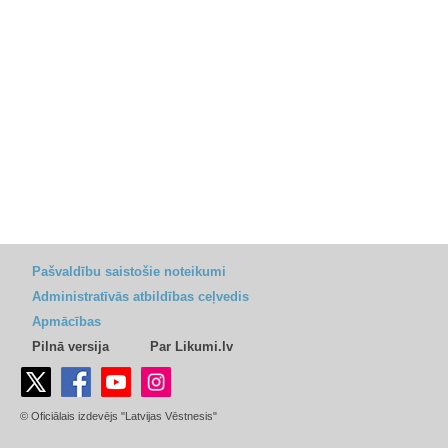
Pašvaldību saistošie noteikumi
Administratīvās atbildības ceļvedis
Apmācības
Pilnā versija
Par Likumi.lv
© Oficiālais izdevējs "Latvijas Vēstnesis"