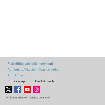
Pašvaldību saistošie noteikumi
Administratīvās atbildības ceļvedis
Apmācības
Pilnā versija
Par Likumi.lv
© Oficiālais izdevējs "Latvijas Vēstnesis"