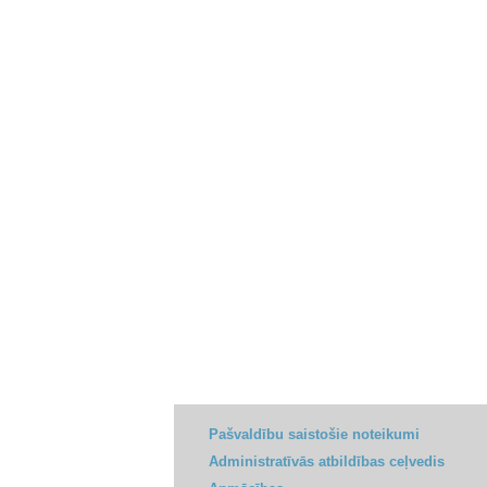
Pašvaldību saistošie noteikumi
Administratīvās atbildības ceļvedis