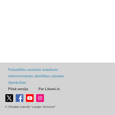
Pašvaldību saistošie noteikumi
Administratīvās atbildības ceļvedis
Apmācības
Pilnā versija
Par Likumi.lv
© Oficiālais izdevējs "Latvijas Vēstnesis"