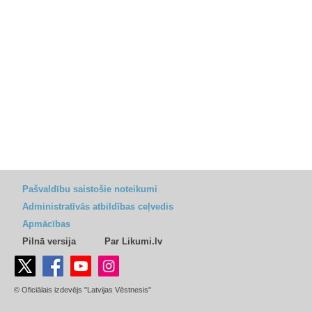
Pašvaldību saistošie noteikumi
Administratīvās atbildības ceļvedis
Apmācības
Pilnā versija
Par Likumi.lv
© Oficiālais izdevējs "Latvijas Vēstnesis"