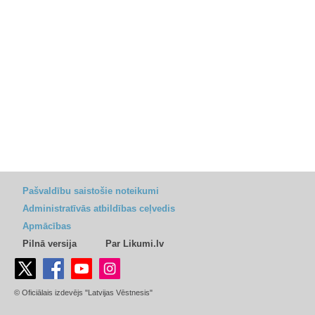
Pašvaldību saistošie noteikumi
Administratīvās atbildības ceļvedis
Apmācības
Pilnā versija
Par Likumi.lv
© Oficiālais izdevējs "Latvijas Vēstnesis"