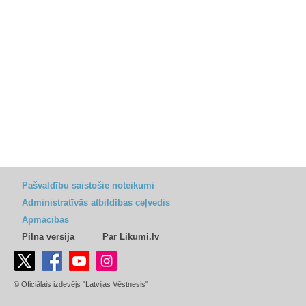
Pašvaldību saistošie noteikumi
Administratīvās atbildības ceļvedis
Apmācības
Pilnā versija
Par Likumi.lv
© Oficiālais izdevējs "Latvijas Vēstnesis"