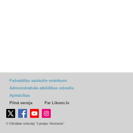
Pašvaldību saistošie noteikumi
Administratīvās atbildības ceļvedis
Apmācības
Pilnā versija
Par Likumi.lv
© Oficiālais izdevējs "Latvijas Vēstnesis"