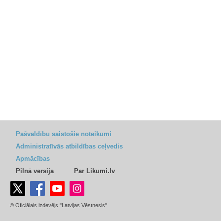
Pašvaldību saistošie noteikumi
Administratīvās atbildības ceļvedis
Apmācības
Pilnā versija
Par Likumi.lv
© Oficiālais izdevējs "Latvijas Vēstnesis"