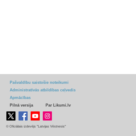
Pašvaldību saistošie noteikumi
Administratīvās atbildības ceļvedis
Apmācības
Pilnā versija
Par Likumi.lv
© Oficiālais izdevējs "Latvijas Vēstnesis"