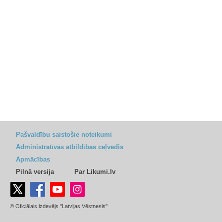
Pašvaldību saistošie noteikumi
Administratīvās atbildības ceļvedis
Apmācības
Pilnā versija
Par Likumi.lv
© Oficiālais izdevējs "Latvijas Vēstnesis"